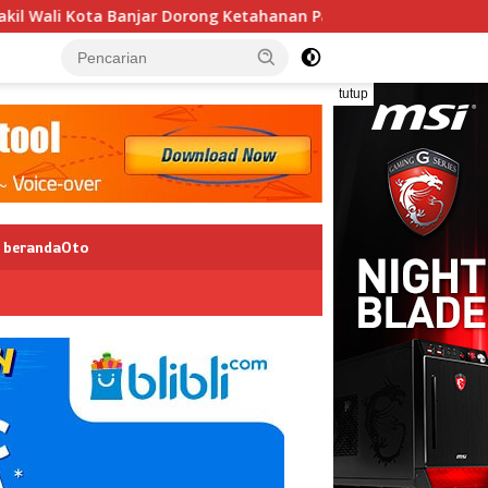
Kota Banjar Dorong Ketahanan Pangan dan Pelestarian Budaya
tutup
berandaOto