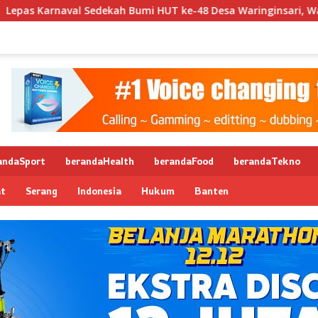
naval Sedekah Bumi HUT ke-48 Desa Waringinsari, Wakil Wali 
andaSport
berandaHealth
berandaFood
berandaTekno
at
Serang
Indonesia
Hukum
Banten