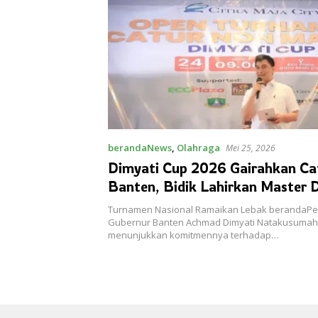
berandaNews
,
Olahraga
Mei 25, 2026
Dimyati Cup 2026 Gairahkan Ca
Banten, Bidik Lahirkan Master D
Tanah Jawara
Turnamen Nasional Ramaikan Lebak berandaPeri
Gubernur Banten Achmad Dimyati Natakusumah
menunjukkan komitmennya terhadap…