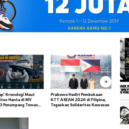
! Kronologi Maut
Prabowo Hadiri Pembukaan
Kode K
us Hanta di MV
KTT ASEAN 2026 di Filipina,
Konser
3 Penumpang Tewas
Tegaskan Solidaritas Kawasan
Heboh
n Orang Diisolasi
Resmi