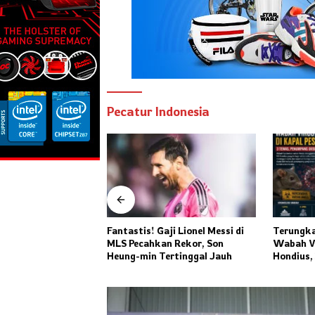
Pecatur Indonesia
spons Rencana
Fantastis! Gaji Lionel Messi di
Terungkap
Rusia, Strategi
MLS Pecahkan Rekor, Son
Wabah Vir
Ketahanan Energi
Heung-min Tertinggal Jauh
Hondius, 
dan Ratusa