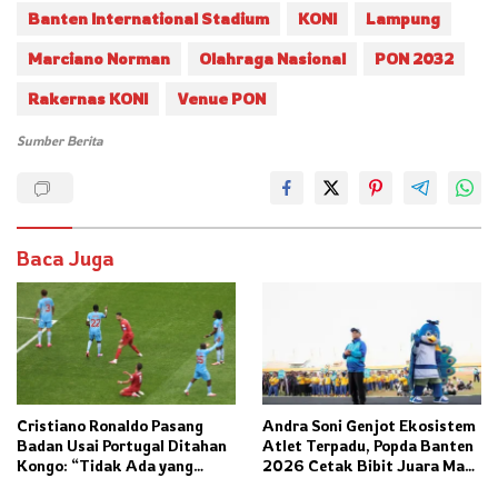
Banten International Stadium
KONI
Lampung
Marciano Norman
Olahraga Nasional
PON 2032
Rakernas KONI
Venue PON
Sumber Berita
Baca Juga
Cristiano Ronaldo Pasang
Andra Soni Genjot Ekosistem
Badan Usai Portugal Ditahan
Atlet Terpadu, Popda Banten
Kongo: “Tidak Ada yang
2026 Cetak Bibit Juara Masa
Kurang” di Laga Pembuka
Depan