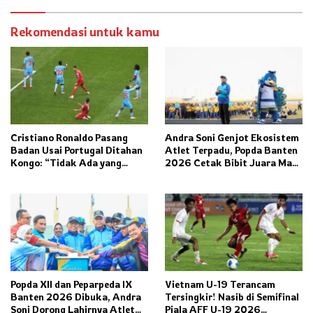
Rekomendasi untuk kamu
Cristiano Ronaldo Pasang
Andra Soni Genjot Ekosistem
Badan Usai Portugal Ditahan
Atlet Terpadu, Popda Banten
Kongo: “Tidak Ada yang
2026 Cetak Bibit Juara Masa
Kurang” di Laga Pembuka
Depan
Piala Dunia 2026
Popda XII dan Peparpeda IX
Vietnam U-19 Terancam
Banten 2026 Dibuka, Andra
Tersingkir! Nasib di Semifinal
Soni Dorong Lahirnya Atlet
Piala AFF U-19 2026