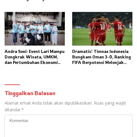
Juara PON 2032
Ditentukan Laga Grup Lain
Andra Soni: Event Lari Mampu
Dramatis! Timnas Indonesia
Dongkrak Wisata, UMKM,
Bungkam Oman 3-0, Ranking
dan Pertumbuhan Ekonomi
FIFA Berpotensi Melonjak
Banten
Tajam
Tinggalkan Balasan
Alamat email Anda tidak akan dipublikasikan.
Ruas yang wajib
ditandai
*