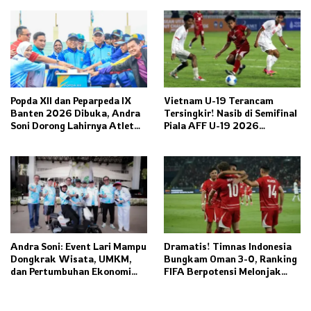
Piala Dunia 2026
Popda XII dan Peparpeda IX
Vietnam U-19 Terancam
Banten 2026 Dibuka, Andra
Tersingkir! Nasib di Semifinal
Soni Dorong Lahirnya Atlet
Piala AFF U-19 2026
Juara PON 2032
Ditentukan Laga Grup Lain
Andra Soni: Event Lari Mampu
Dramatis! Timnas Indonesia
Dongkrak Wisata, UMKM,
Bungkam Oman 3-0, Ranking
dan Pertumbuhan Ekonomi
FIFA Berpotensi Melonjak
Banten
Tajam