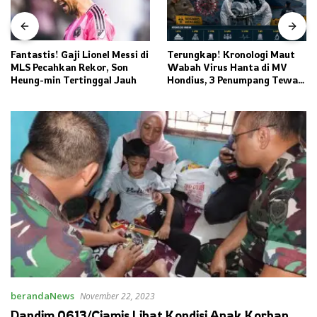
Fantastis! Gaji Lionel Messi di
Terungkap! Kronologi Maut
MLS Pecahkan Rekor, Son
Wabah Virus Hanta di MV
Heung-min Tertinggal Jauh
Hondius, 3 Penumpang Tewas
dan Ratusan Orang Diisolasi
berandaNews
November 22, 2023
Dandim 0613/Ciamis Lihat Kondisi Anak Korban