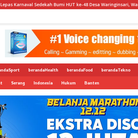
aval Sedekah Bumi HUT ke-48 Desa Waringinsari, Wakil Wali K
andaSport
berandaHealth
berandaFood
berandaTekno
at
Serang
Indonesia
Hukum
Banten