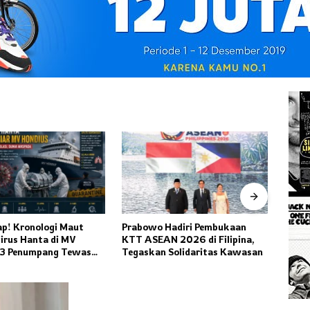
 Hadiri Pembukaan
Kode Keras The Weeknd Bakal
Menc
AN 2026 di Filipina,
Konser di Indonesia, Fans XO
Hant
n Solidaritas Kawasan
Heboh Tunggu Pengumuman
Hond
Resmi
Penu