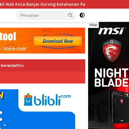
ota Banjar Dorong Ketahanan Pangan dan Pelestarian Budaya
tutup
berandaOto