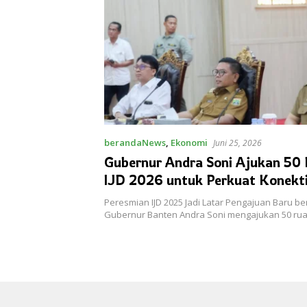
berandaNews
,
Ekonomi
Juni 25, 2026
Gubernur Andra Soni Ajukan 50 
IJD 2026 untuk Perkuat Konekti
Banten
Peresmian IJD 2025 Jadi Latar Pengajuan Baru be
Gubernur Banten Andra Soni mengajukan 50 ru