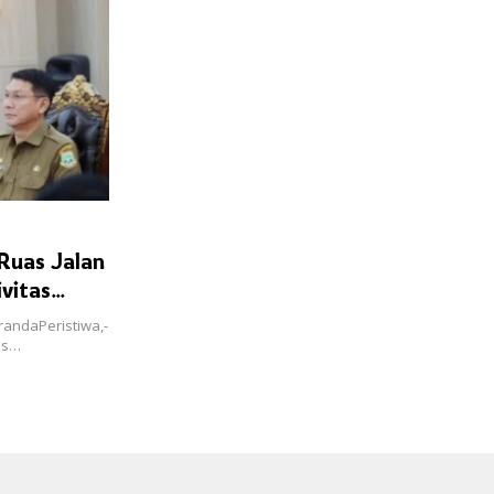
Ruas Jalan
vitas
randaPeristiwa,-
as…