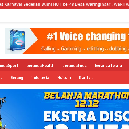
al Sedekah Bumi HUT ke-48 Desa Waringinsari, Wakil Wali Kota
andaSport
berandaHealth
berandaFood
berandaTekno
at
Serang
Indonesia
Hukum
Banten