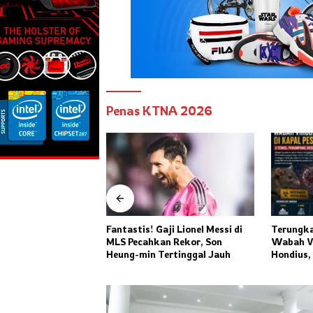
Penas KTNA 2026
ji Lionel Messi di
Terungkap! Kronologi Maut
Prabowo 
n Rekor, Son
Wabah Virus Hanta di MV
KTT ASEA
ertinggal Jauh
Hondius, 3 Penumpang Tewas
Tegaskan
dan Ratusan Orang Diisolasi