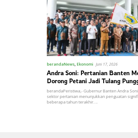
berandaNews
,
Ekonomi
Juni 17, 2026
Andra Soni: Pertanian Banten M
Dorong Petani Jadi Tulang Pung
Ekonomi
berandaPeristiwa,- Gubernur Banten Andra So
sektor pertanian menunjukkan penguatan signi
beberapa tahun terakhir….