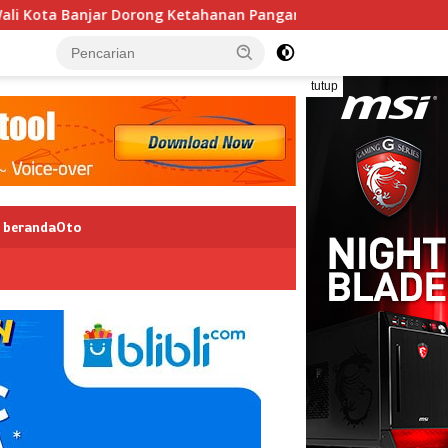
 Banjar Dorong Ketahanan Pangan dan Pelestarian Budaya
tutup
berandaOto