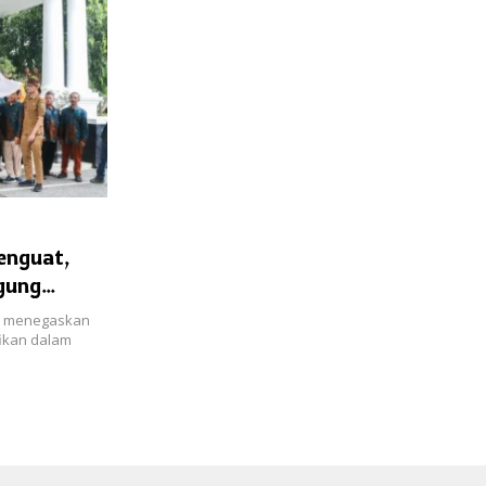
enguat,
gung
ni menegaskan
fikan dalam