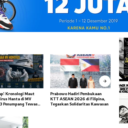
Hadiri Pembukaan
Kode Keras The Weeknd Bakal
Menc
N 2026 di Filipina,
Konser di Indonesia, Fans XO
Hanta
 Solidaritas Kawasan
Heboh Tunggu Pengumuman
Hondi
Resmi
Penum