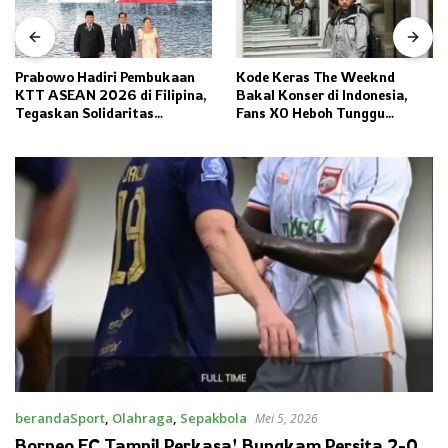
Prabowo Hadiri Pembukaan
Kode Keras The Weeknd
KTT ASEAN 2026 di Filipina,
Bakal Konser di Indonesia,
Tegaskan Solidaritas
Fans XO Heboh Tunggu
Kawasan
Pengumuman Resmi
berandaSport
,
Olahraga
,
Sepakbola
Mei 5, 2026
Borneo FC Tampil Perkasa! Bungkam Persita 2-0,