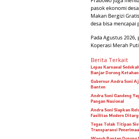
Prabowo juga menila
pasok ekonomi desa
Makan Bergizi Grati
desa bisa mencapai p
Pada Agustus 2026,
Koperasi Merah Putih
Berita Terkait
Lepas Karnaval Sedeka
Banjar Dorong Ketahan
Gubernur Andra Soni Aj
Banten
Andra Soni Gandeng Yay
Pangan Nasional
Andra Soni Siapkan Rel
Fasilitas Modern Dita
Tegas Tolak Titipan Si
Transparansi Penerimaa
Wagub Banten Dorong P