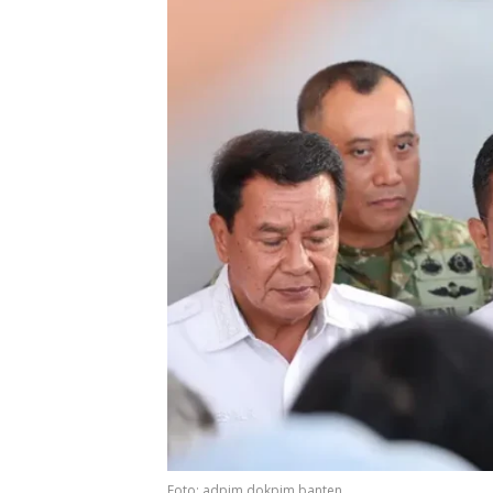
Foto: adpim.dokpim.banten