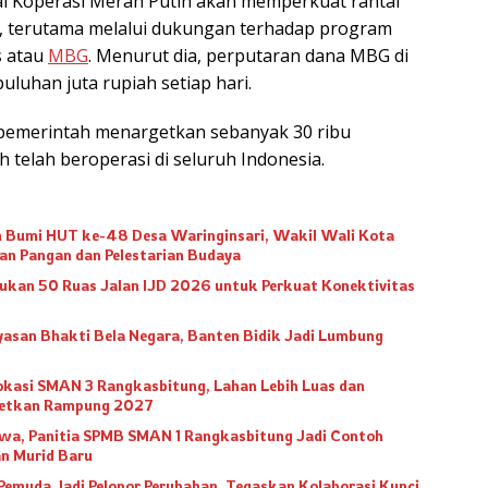
i Koperasi Merah Putih akan memperkuat rantai
, terutama melalui dukungan terhadap program
s atau
MBG
. Menurut dia, perputaran dana MBG di
uluhan juta rupiah setiap hari.
 pemerintah menargetkan sebanyak 30 ribu
 telah beroperasi di seluruh Indonesia.
h Bumi HUT ke-48 Desa Waringinsari, Wakil Wali Kota
an Pangan dan Pelestarian Budaya
ukan 50 Ruas Jalan IJD 2026 untuk Perkuat Konektivitas
asan Bhakti Bela Negara, Banten Bidik Jadi Lumbung
okasi SMAN 3 Rangkasbitung, Lahan Lebih Luas dan
rgetkan Rampung 2027
swa, Panitia SPMB SMAN 1 Rangkasbitung Jadi Contoh
n Murid Baru
emuda Jadi Pelopor Perubahan, Tegaskan Kolaborasi Kunci