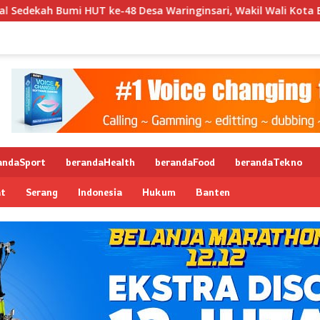
48 Desa Waringinsari, Wakil Wali Kota Banjar Dorong Ketahana
andaSport
berandaHealth
berandaFood
berandaTekno
at
Serang
Indonesia
Hukum
Banten