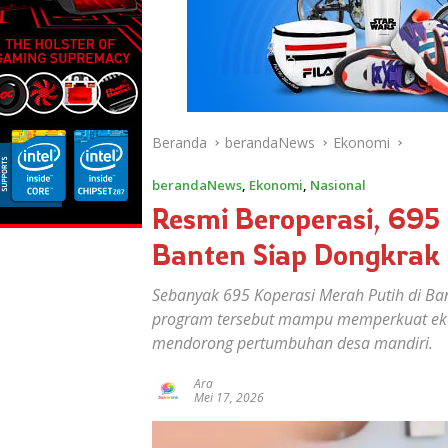
Beranda
berandaNews
Ekonomi
berandaNews
,
Ekonomi
,
Nasional
Resmi Beroperasi, 695 
Banten Siap Dongkrak
Sebanyak 695 Koperasi Merah Putih di Ban
program tersebut mampu memperkuat ek
mendorong pertumbuhan desa mandiri.
Ara
Mei 17, 2026