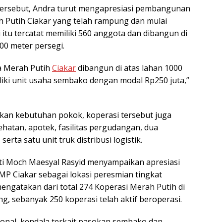
ersebut, Andra turut mengapresiasi pembangunan
 Putih Ciakar
yang telah rampung dan mulai
 itu tercatat memiliki 560 anggota dan dibangun di
000 meter persegi.
a Merah Putih
Ciakar
dibangun di atas lahan 1000
liki unit usaha sembako dengan modal Rp250 juta,”
kan kebutuhan pokok, koperasi tersebut juga
sehatan, apotek, fasilitas pergudangan, dua
serta satu unit truk distribusi logistik.
ti
Moch Maesyal Rasyid
menyampaikan apresiasi
P Ciakar sebagai lokasi peresmian tingkat
mengatakan dari total 274 Koperasi Merah Putih di
, sebanyak 250 koperasi telah aktif beroperasi.
onal, kendala terkait pasokan sembako dan