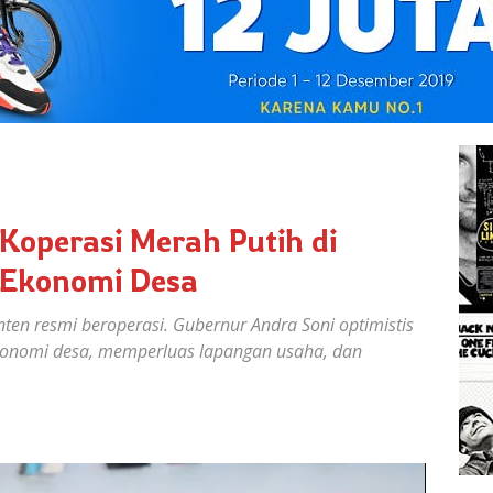
Koperasi Merah Putih di
 Ekonomi Desa
ten resmi beroperasi. Gubernur Andra Soni optimistis
onomi desa, memperluas lapangan usaha, dan