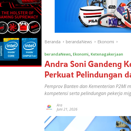
Beranda
berandaNews
Ekonomi
berandaNews
,
Ekonomi
,
Ketenagakerjaan
Andra Soni Gandeng K
Perkuat Pelindungan d
Pemprov Banten dan Kementerian P2MI me
kompetensi serta pelindungan pekerja mig
Ara
Juni 21, 2026