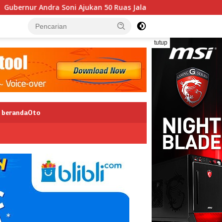
i Ajukan 50 Ruas Jalan IJD 2026 untuk Perkuat Konektivitas Ba
tutup
berandaOto