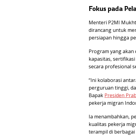
Fokus pada Pel
Menteri P2MI Mukht
dirancang untuk me
persiapan hingga pe
Program yang akan d
kapasitas, sertifika
secara profesional s
“Ini kolaborasi anta
perguruan tinggi, da
Bapak
Presiden Pra
pekerja migran Indon
Ia menambahkan, pe
kualitas pekerja mi
terampil di berbagai