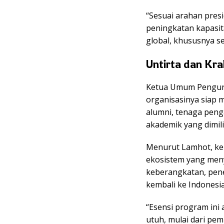
“Sesuai arahan pres
peningkatan kapasit
global, khususnya se
Untirta dan Kra
Ketua Umum Penguru
organisasinya siap 
alumni, tenaga penga
akademik yang dimilik
Menurut Lamhot, ke
ekosistem yang meny
keberangkatan, pen
kembali ke Indonesia
“Esensi program in
utuh, mulai dari pe