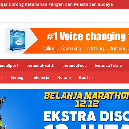
anan Pangan dan Pelestarian Budaya
Gubernur Andra Son
andaSport
berandaHealth
berandaFood
berandaTekno
at
Serang
Indonesia
Hukum
Banten