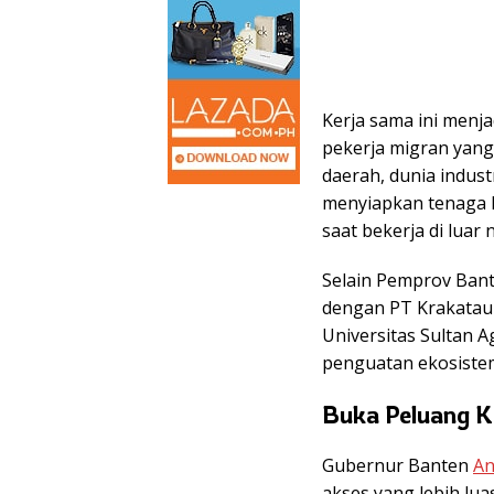
Kerja sama ini men
pekerja migran yang
daerah, dunia indust
menyiapkan tenaga k
saat bekerja di luar 
Selain Pemprov Bant
dengan PT Krakatau 
Universitas Sultan A
penguatan ekosistem
Buka Peluang K
Gubernur Banten
An
akses yang lebih lua