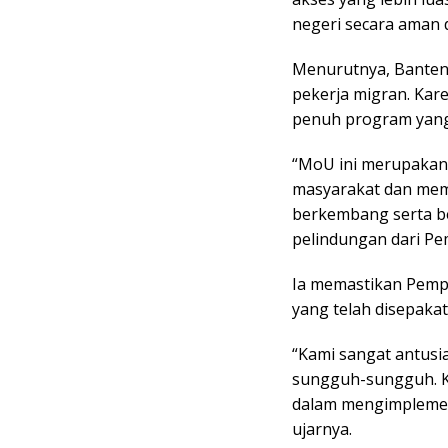
negeri secara aman 
Menurutnya, Banten 
pekerja migran. Kar
penuh program yang 
“MoU ini merupakan
masyarakat dan mem
berkembang serta be
pelindungan dari Pem
Ia memastikan Pemp
yang telah disepakat
“Kami sangat antusi
sungguh-sungguh. K
dalam mengimplement
ujarnya.