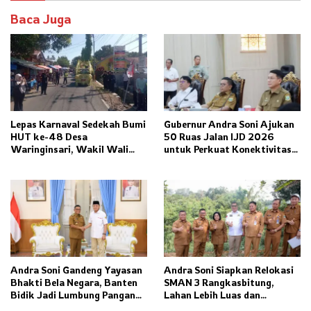
Baca Juga
Lepas Karnaval Sedekah Bumi
Gubernur Andra Soni Ajukan
HUT ke-48 Desa
50 Ruas Jalan IJD 2026
Waringinsari, Wakil Wali
untuk Perkuat Konektivitas
Kota Banjar Dorong
Banten
Ketahanan Pangan dan
Pelestarian Budaya
Andra Soni Gandeng Yayasan
Andra Soni Siapkan Relokasi
Bhakti Bela Negara, Banten
SMAN 3 Rangkasbitung,
Bidik Jadi Lumbung Pangan
Lahan Lebih Luas dan
Nasional
Fasilitas Modern Ditargetkan