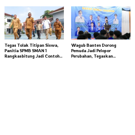
Rampung 2027
Tegas Tolak Titipan Siswa,
Wagub Banten Dorong
Panitia SPMB SMAN 1
Pemuda Jadi Pelopor
Rangkasbitung Jadi Contoh
Perubahan, Tegaskan
Transparansi Penerimaan
Kolaborasi Kunci
Murid Baru
Pembangunan Daerah