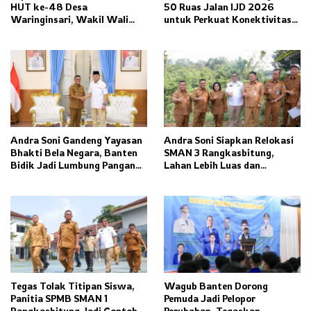
HUT ke-48 Desa
50 Ruas Jalan IJD 2026
Waringinsari, Wakil Wali
untuk Perkuat Konektivitas
Kota Banjar Dorong
Banten
Ketahanan Pangan dan
Pelestarian Budaya
Andra Soni Gandeng Yayasan
Andra Soni Siapkan Relokasi
Bhakti Bela Negara, Banten
SMAN 3 Rangkasbitung,
Bidik Jadi Lumbung Pangan
Lahan Lebih Luas dan
Nasional
Fasilitas Modern Ditargetkan
Rampung 2027
Tegas Tolak Titipan Siswa,
Wagub Banten Dorong
Panitia SPMB SMAN 1
Pemuda Jadi Pelopor
Rangkasbitung Jadi Contoh
Perubahan, Tegaskan