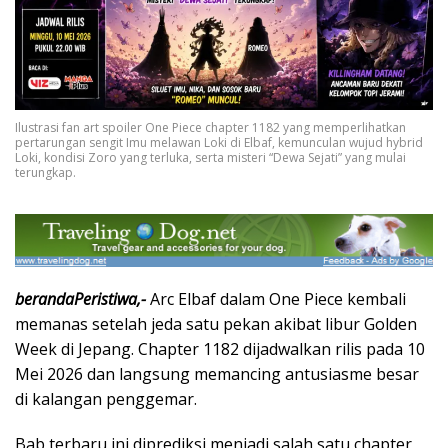
Ilustrasi fan art spoiler One Piece chapter 1182 yang memperlihatkan
pertarungan sengit Imu melawan Loki di Elbaf, kemunculan wujud hybrid
Loki, kondisi Zoro yang terluka, serta misteri “Dewa Sejati” yang mulai
terungkap.
berandaPeristiwa,-
Arc Elbaf dalam
One Piece
kembali
memanas setelah jeda satu pekan akibat libur Golden
Week di Jepang. Chapter 1182 dijadwalkan rilis pada 10
Mei 2026 dan langsung memancing antusiasme besar
di kalangan penggemar.
Bab terbaru ini diprediksi menjadi salah satu chapter