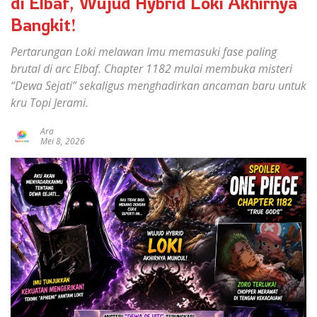
di Elbaf, Wujud Hybrid Loki Akhirnya
Bangkit!
Pertarungan Loki melawan Imu memasuki fase paling
brutal di arc Elbaf. Chapter 1182 mulai membuka misteri
“Dewa Sejati” sekaligus menghadirkan ancaman baru untuk
kru Topi Jerami.
Ara
Mei 8, 2026