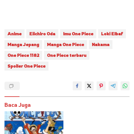
Anime
Eiichiro Oda
Imu One Piece
Loki Elbaf
Manga Jepang
Manga One Piece
Nakama
One Piece 1182
One Piece terbaru
Spoiler One Piece
Baca Juga