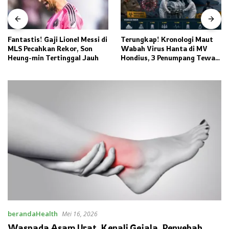
Fantastis! Gaji Lionel Messi di
Terungkap! Kronologi Maut
MLS Pecahkan Rekor, Son
Wabah Virus Hanta di MV
Heung-min Tertinggal Jauh
Hondius, 3 Penumpang Tewas
dan Ratusan Orang Diisolasi
berandaHealth
Mei 16, 2026
Waspada Asam Urat, Kenali Gejala, Penyebab,