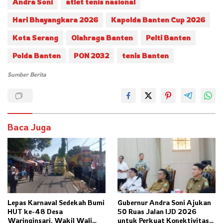
Andra Soni
atlet tenis nasional
Hari Bhayangkara 2026
Kapolda Banten Cup 2026
Kota Serang
Olahraga Banten
Pelti Banten
Polda Banten
PON 2032
tenis Banten
Sumber Berita
Baca Juga
Lepas Karnaval Sedekah Bumi
Gubernur Andra Soni Ajukan
HUT ke-48 Desa
50 Ruas Jalan IJD 2026
Waringinsari, Wakil Wali
untuk Perkuat Konektivitas