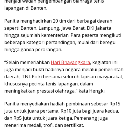
menjadi wadah pengembangan olahraga tenis
lapangan di Banten.
Panitia menghadirkan 20 tim dari berbagai daerah
seperti Banten, Lampung, Jawa Barat, DKI Jakarta
hingga sejumlah kementerian. Para peserta mengikuti
beberapa kategori pertandingan, mulai dari beregu
hingga ganda perorangan.
“Selain memeriahkan
Hari Bhayangkara
, kegiatan ini
juga menjadi bukti hadirnya negara melalui pemerintah
daerah, TNI-Polri bersama seluruh lapisan masyarakat,
khususnya pecinta tenis lapangan, dalam
meningkatkan prestasi olahraga,” kata Hengki.
Panitia menyediakan hadiah pembinaan sebesar Rp15
juta untuk juara pertama, Rp10 juta bagi juara kedua,
dan Rp5 juta untuk juara ketiga. Pemenang juga
menerima medali, trofi, dan sertifikat.