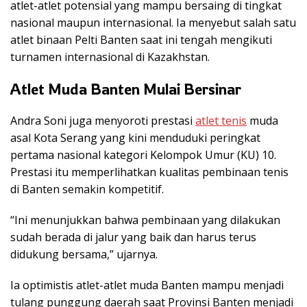
atlet-atlet potensial yang mampu bersaing di tingkat
nasional maupun internasional. Ia menyebut salah satu
atlet binaan Pelti Banten saat ini tengah mengikuti
turnamen internasional di Kazakhstan.
Atlet Muda Banten Mulai Bersinar
Andra Soni juga menyoroti prestasi
atlet tenis
muda
asal Kota Serang yang kini menduduki peringkat
pertama nasional kategori Kelompok Umur (KU) 10.
Prestasi itu memperlihatkan kualitas pembinaan tenis
di Banten semakin kompetitif.
“Ini menunjukkan bahwa pembinaan yang dilakukan
sudah berada di jalur yang baik dan harus terus
didukung bersama,” ujarnya.
Ia optimistis atlet-atlet muda Banten mampu menjadi
tulang punggung daerah saat Provinsi Banten menjadi