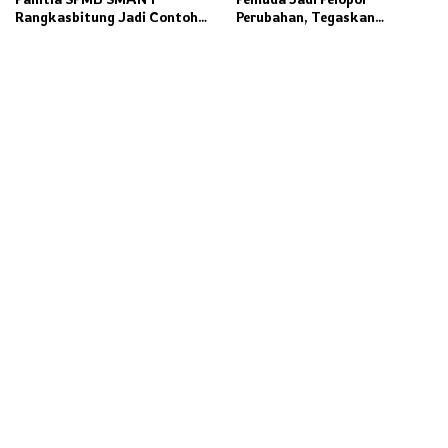
Rangkasbitung Jadi Contoh
Perubahan, Tegaskan
Transparansi Penerimaan
Kolaborasi Kunci
Murid Baru
Pembangunan Daerah