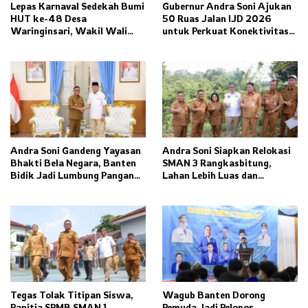
Lepas Karnaval Sedekah Bumi
Gubernur Andra Soni Ajukan
HUT ke-48 Desa
50 Ruas Jalan IJD 2026
Waringinsari, Wakil Wali
untuk Perkuat Konektivitas
Kota Banjar Dorong
Banten
Ketahanan Pangan dan
Pelestarian Budaya
Andra Soni Gandeng Yayasan
Andra Soni Siapkan Relokasi
Bhakti Bela Negara, Banten
SMAN 3 Rangkasbitung,
Bidik Jadi Lumbung Pangan
Lahan Lebih Luas dan
Nasional
Fasilitas Modern Ditargetkan
Rampung 2027
Tegas Tolak Titipan Siswa,
Wagub Banten Dorong
Panitia SPMB SMAN 1
Pemuda Jadi Pelopor