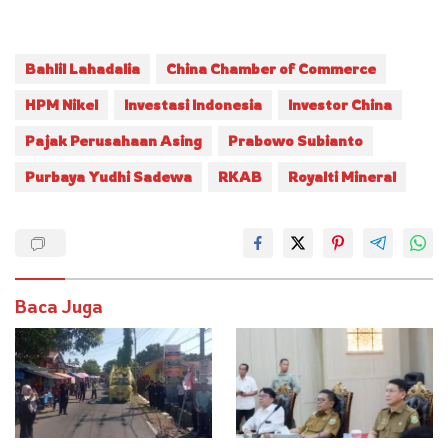
Bahlil Lahadalia
China Chamber of Commerce
HPM Nikel
Investasi Indonesia
Investor China
Pajak Perusahaan Asing
Prabowo Subianto
Purbaya Yudhi Sadewa
RKAB
Royalti Mineral
Baca Juga