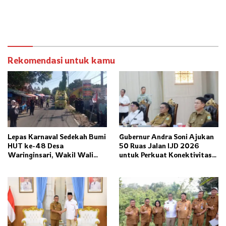
Rekomendasi untuk kamu
Lepas Karnaval Sedekah Bumi
Gubernur Andra Soni Ajukan
HUT ke-48 Desa
50 Ruas Jalan IJD 2026
Waringinsari, Wakil Wali
untuk Perkuat Konektivitas
Kota Banjar Dorong
Banten
Ketahanan Pangan dan
Pelestarian Budaya