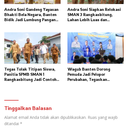
Andra Soni Gandeng Yayasan
Andra Soni Siapkan Relokasi
Bhakti Bela Negara, Banten
SMAN 3 Rangkasbitung,
Bidik Jadi Lumbung Pangan
Lahan Lebih Luas dan
Nasional
Fasilitas Modern Ditargetkan
Rampung 2027
Tegas Tolak Titipan Siswa,
Wagub Banten Dorong
Panitia SPMB SMAN 1
Pemuda Jadi Pelopor
Rangkasbitung Jadi Contoh
Perubahan, Tegaskan
Transparansi Penerimaan
Kolaborasi Kunci
Murid Baru
Pembangunan Daerah
Tinggalkan Balasan
Alamat email Anda tidak akan dipublikasikan.
Ruas yang wajib
ditandai
*