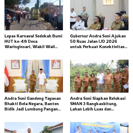
Lepas Karnaval Sedekah Bumi
Gubernur Andra Soni Ajukan
HUT ke-48 Desa
50 Ruas Jalan IJD 2026
Waringinsari, Wakil Wali
untuk Perkuat Konektivitas
Kota Banjar Dorong
Banten
Ketahanan Pangan dan
Pelestarian Budaya
Andra Soni Gandeng Yayasan
Andra Soni Siapkan Relokasi
Bhakti Bela Negara, Banten
SMAN 3 Rangkasbitung,
Bidik Jadi Lumbung Pangan
Lahan Lebih Luas dan
Nasional
Fasilitas Modern Ditargetkan
Rampung 2027