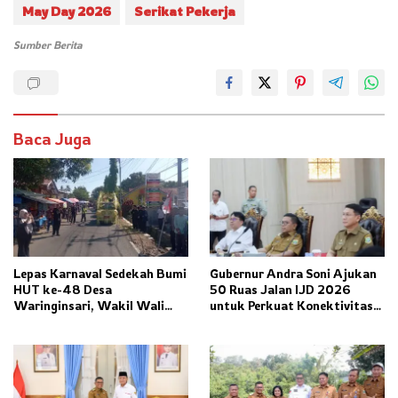
May Day 2026
Serikat Pekerja
Sumber Berita
Baca Juga
Lepas Karnaval Sedekah Bumi
Gubernur Andra Soni Ajukan
HUT ke-48 Desa
50 Ruas Jalan IJD 2026
Waringinsari, Wakil Wali
untuk Perkuat Konektivitas
Kota Banjar Dorong
Banten
Ketahanan Pangan dan
Pelestarian Budaya