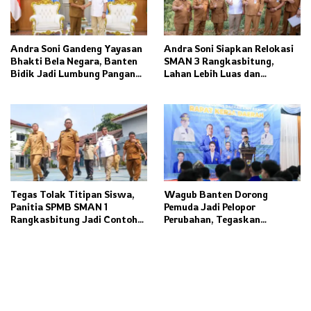
Andra Soni Gandeng Yayasan
Andra Soni Siapkan Relokasi
Bhakti Bela Negara, Banten
SMAN 3 Rangkasbitung,
Bidik Jadi Lumbung Pangan
Lahan Lebih Luas dan
Nasional
Fasilitas Modern Ditargetkan
Rampung 2027
Tegas Tolak Titipan Siswa,
Wagub Banten Dorong
Panitia SPMB SMAN 1
Pemuda Jadi Pelopor
Rangkasbitung Jadi Contoh
Perubahan, Tegaskan
Transparansi Penerimaan
Kolaborasi Kunci
Murid Baru
Pembangunan Daerah