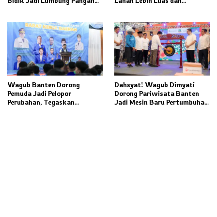
Bidik Jadi Lumbung Pangan
Lahan Lebih Luas dan
Nasional
Fasilitas Modern Ditargetkan
Rampung 2027
Wagub Banten Dorong
Dahsyat! Wagub Dimyati
Pemuda Jadi Pelopor
Dorong Pariwisata Banten
Perubahan, Tegaskan
Jadi Mesin Baru Pertumbuhan
Kolaborasi Kunci
Ekonomi
Pembangunan Daerah