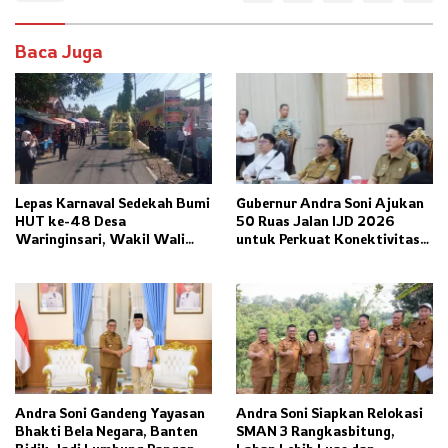
Baca Juga
Lepas Karnaval Sedekah Bumi
Gubernur Andra Soni Ajukan
HUT ke-48 Desa
50 Ruas Jalan IJD 2026
Waringinsari, Wakil Wali
untuk Perkuat Konektivitas
Kota Banjar Dorong
Banten
Ketahanan Pangan dan
Pelestarian Budaya
Andra Soni Gandeng Yayasan
Andra Soni Siapkan Relokasi
Bhakti Bela Negara, Banten
SMAN 3 Rangkasbitung,