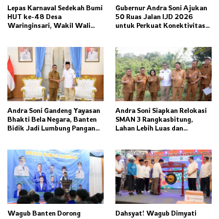
Lepas Karnaval Sedekah Bumi
Gubernur Andra Soni Ajukan
HUT ke-48 Desa
50 Ruas Jalan IJD 2026
Waringinsari, Wakil Wali
untuk Perkuat Konektivitas
Kota Banjar Dorong
Banten
Ketahanan Pangan dan
Pelestarian Budaya
Andra Soni Gandeng Yayasan
Andra Soni Siapkan Relokasi
Bhakti Bela Negara, Banten
SMAN 3 Rangkasbitung,
Bidik Jadi Lumbung Pangan
Lahan Lebih Luas dan
Nasional
Fasilitas Modern Ditargetkan
Rampung 2027
Wagub Banten Dorong
Dahsyat! Wagub Dimyati