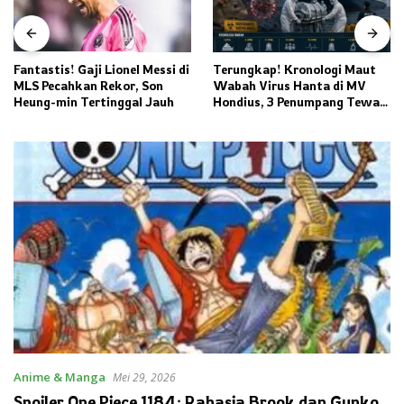
Fantastis! Gaji Lionel Messi di
Terungkap! Kronologi Maut
MLS Pecahkan Rekor, Son
Wabah Virus Hanta di MV
Heung-min Tertinggal Jauh
Hondius, 3 Penumpang Tewas
dan Ratusan Orang Diisolasi
Anime & Manga
Mei 29, 2026
Spoiler One Piece 1184: Rahasia Brook dan Gunko