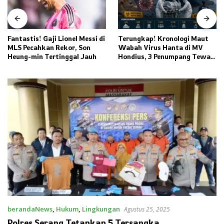
Fantastis! Gaji Lionel Messi di
Terungkap! Kronologi Maut
MLS Pecahkan Rekor, Son
Wabah Virus Hanta di MV
Heung-min Tertinggal Jauh
Hondius, 3 Penumpang Tewas
dan Ratusan Orang Diisolasi
berandaNews
,
Hukum
,
Lingkungan
Agustus 25, 2025
Polres Serang Tetapkan 5 Tersangka