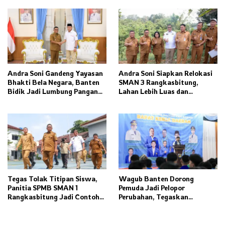
Ketahanan Pangan dan
Pelestarian Budaya
Andra Soni Gandeng Yayasan
Andra Soni Siapkan Relokasi
Bhakti Bela Negara, Banten
SMAN 3 Rangkasbitung,
Bidik Jadi Lumbung Pangan
Lahan Lebih Luas dan
Nasional
Fasilitas Modern Ditargetkan
Rampung 2027
Tegas Tolak Titipan Siswa,
Wagub Banten Dorong
Panitia SPMB SMAN 1
Pemuda Jadi Pelopor
Rangkasbitung Jadi Contoh
Perubahan, Tegaskan
Transparansi Penerimaan
Kolaborasi Kunci
Murid Baru
Pembangunan Daerah