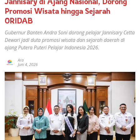
Jannisary di Ajang Nasional, Dorong
Promosi Wisata hingga Sejarah
ORIDAB
Gubernur Banten Andra Soni dorong pelajar Jannisary Cetta
Dewari jadi duta promosi wisata dan sejarah daerah di
ajang Putera Puteri Pelajar Indonesia 2026.
Ara
Juni 4, 2026