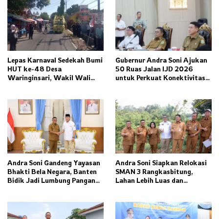
Lepas Karnaval Sedekah Bumi
Gubernur Andra Soni Ajukan
HUT ke-48 Desa
50 Ruas Jalan IJD 2026
Waringinsari, Wakil Wali
untuk Perkuat Konektivitas
Kota Banjar Dorong
Banten
Ketahanan Pangan dan
Pelestarian Budaya
Andra Soni Gandeng Yayasan
Andra Soni Siapkan Relokasi
Bhakti Bela Negara, Banten
SMAN 3 Rangkasbitung,
Bidik Jadi Lumbung Pangan
Lahan Lebih Luas dan
Nasional
Fasilitas Modern Ditargetkan
Rampung 2027