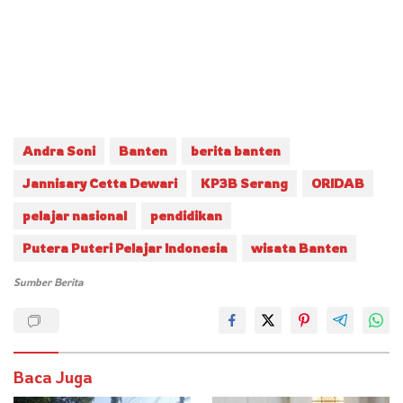
Andra Soni
Banten
berita banten
Jannisary Cetta Dewari
KP3B Serang
ORIDAB
pelajar nasional
pendidikan
Putera Puteri Pelajar Indonesia
wisata Banten
Sumber Berita
Baca Juga