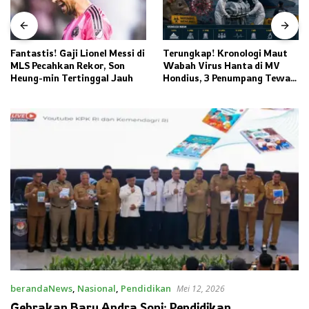
Fantastis! Gaji Lionel Messi di
Terungkap! Kronologi Maut
MLS Pecahkan Rekor, Son
Wabah Virus Hanta di MV
Heung-min Tertinggal Jauh
Hondius, 3 Penumpang Tewas
dan Ratusan Orang Diisolasi
berandaNews
,
Nasional
,
Pendidikan
Mei 12, 2026
Gebrakan Baru Andra Soni: Pendidikan