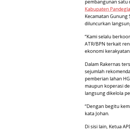
pembangunan satu d
Kabupaten Pandegl
Kecamatan Gunung S
diluncurkan langsun
“Kami selalu berkoo
ATR/BPN terkait ren
ekonomi kerakyatan 
Dalam Rakernas ter
sejumlah rekomendas
pemberian lahan HG
maupun koperasi de
langsung dikelola p
“Dengan begitu keman
kata Johan.
Di sisi lain, Ketua 