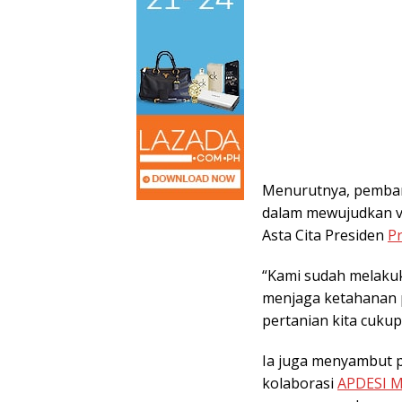
Menurutnya, pemban
dalam mewujudkan v
Asta Cita Presiden
P
“Kami sudah melakuk
menjaga ketahanan p
pertanian kita cukup 
Ia juga menyambut p
kolaborasi
APDESI M