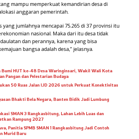
cang mampu memperkuat kemandirian desa di
alokasi anggaran pemerintah.
yang jumlahnya mencapai 75.265 di 37 provinsi itu
rekonomian nasional. Maka dari itu desa tidak
edaulatan dan perannya, karena yang bisa
emajuan bangsa adalah desa,” jelasnya.
h Bumi HUT ke-48 Desa Waringinsari, Wakil Wali Kota
an Pangan dan Pelestarian Budaya
ukan 50 Ruas Jalan IJD 2026 untuk Perkuat Konektivitas
asan Bhakti Bela Negara, Banten Bidik Jadi Lumbung
okasi SMAN 3 Rangkasbitung, Lahan Lebih Luas dan
rgetkan Rampung 2027
swa, Panitia SPMB SMAN 1 Rangkasbitung Jadi Contoh
n Murid Baru