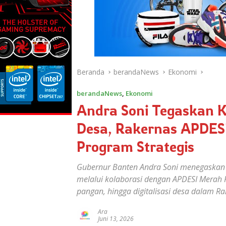
Beranda
berandaNews
Ekonomi
berandaNews
,
Ekonomi
Andra Soni Tegaskan
Desa, Rakernas APDES
Program Strategis
Gubernur Banten Andra Soni menegaskan
melalui kolaborasi dengan APDESI Merah 
pangan, hingga digitalisasi desa dalam Ra
Ara
Juni 13, 2026