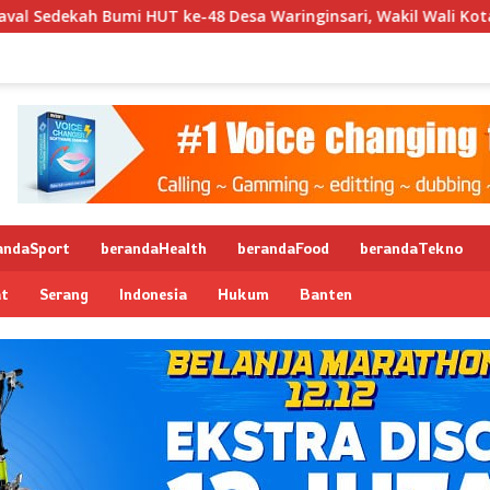
-48 Desa Waringinsari, Wakil Wali Kota Banjar Dorong Ketaha
andaSport
berandaHealth
berandaFood
berandaTekno
at
Serang
Indonesia
Hukum
Banten