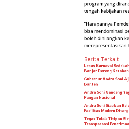
program yang diran
tengah kebijakan re
“Harapannya Pemdes 
bisa mendominasi pe
boleh dihilangkan k
merepresentasikan k
Berita Terkait
Lepas Karnaval Sedeka
Banjar Dorong Ketahan
Gubernur Andra Soni Aj
Banten
Andra Soni Gandeng Yay
Pangan Nasional
Andra Soni Siapkan Rel
Fasilitas Modern Dita
Tegas Tolak Titipan Si
Transparansi Penerimaa