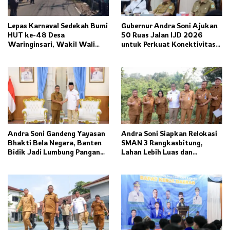
Lepas Karnaval Sedekah Bumi
Gubernur Andra Soni Ajukan
HUT ke-48 Desa
50 Ruas Jalan IJD 2026
Waringinsari, Wakil Wali
untuk Perkuat Konektivitas
Kota Banjar Dorong
Banten
Ketahanan Pangan dan
Pelestarian Budaya
Andra Soni Gandeng Yayasan
Andra Soni Siapkan Relokasi
Bhakti Bela Negara, Banten
SMAN 3 Rangkasbitung,
Bidik Jadi Lumbung Pangan
Lahan Lebih Luas dan
Nasional
Fasilitas Modern Ditargetkan
Rampung 2027