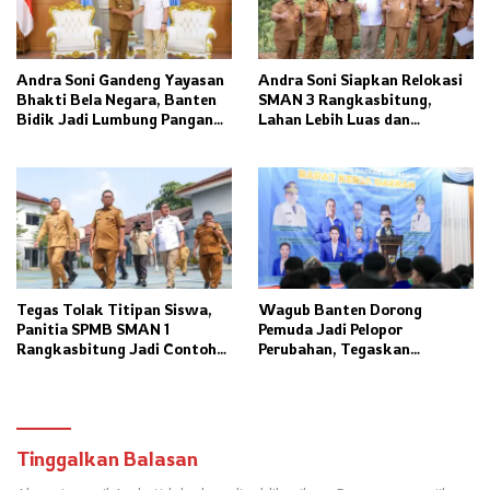
Andra Soni Gandeng Yayasan
Andra Soni Siapkan Relokasi
Bhakti Bela Negara, Banten
SMAN 3 Rangkasbitung,
Bidik Jadi Lumbung Pangan
Lahan Lebih Luas dan
Nasional
Fasilitas Modern Ditargetkan
Rampung 2027
Tegas Tolak Titipan Siswa,
Wagub Banten Dorong
Panitia SPMB SMAN 1
Pemuda Jadi Pelopor
Rangkasbitung Jadi Contoh
Perubahan, Tegaskan
Transparansi Penerimaan
Kolaborasi Kunci
Murid Baru
Pembangunan Daerah
Tinggalkan Balasan