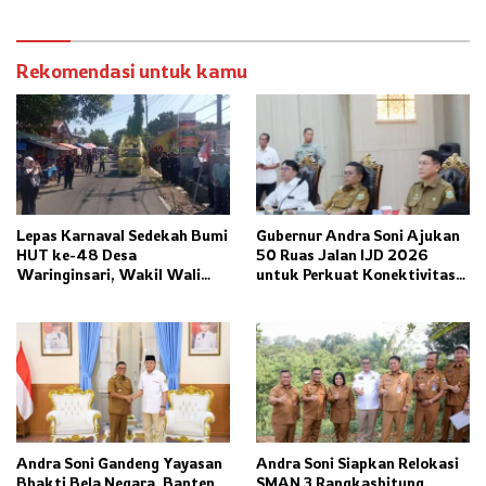
Rekomendasi untuk kamu
Lepas Karnaval Sedekah Bumi
Gubernur Andra Soni Ajukan
HUT ke-48 Desa
50 Ruas Jalan IJD 2026
Waringinsari, Wakil Wali
untuk Perkuat Konektivitas
Kota Banjar Dorong
Banten
Ketahanan Pangan dan
Pelestarian Budaya
Andra Soni Gandeng Yayasan
Andra Soni Siapkan Relokasi
Bhakti Bela Negara, Banten
SMAN 3 Rangkasbitung,