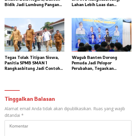
Bidik Jadi Lumbung Pangan
Lahan Lebih Luas dan
Nasional
Fasilitas Modern Ditargetkan
Rampung 2027
Tegas Tolak Titipan Siswa,
Wagub Banten Dorong
Panitia SPMB SMAN 1
Pemuda Jadi Pelopor
Rangkasbitung Jadi Contoh
Perubahan, Tegaskan
Transparansi Penerimaan
Kolaborasi Kunci
Murid Baru
Pembangunan Daerah
Tinggalkan Balasan
Alamat email Anda tidak akan dipublikasikan.
Ruas yang wajib
ditandai
*