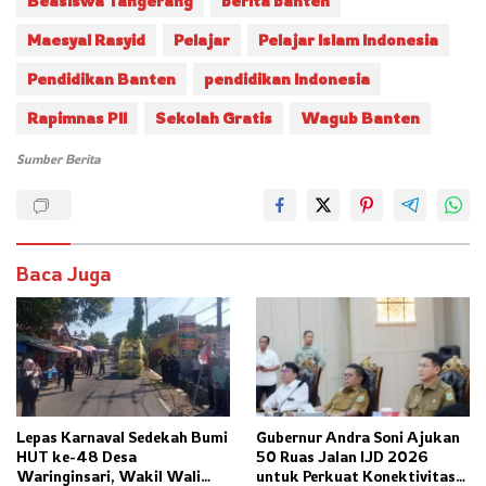
Beasiswa Tangerang
berita banten
Maesyal Rasyid
Pelajar
Pelajar Islam Indonesia
Pendidikan Banten
pendidikan Indonesia
Rapimnas PII
Sekolah Gratis
Wagub Banten
Sumber Berita
Baca Juga
Lepas Karnaval Sedekah Bumi
Gubernur Andra Soni Ajukan
HUT ke-48 Desa
50 Ruas Jalan IJD 2026
Waringinsari, Wakil Wali
untuk Perkuat Konektivitas