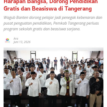
Harapan Bangsa, Dorong Pendidikan
Gratis dan Beasiswa di Tangerang
Wagub Banten dorong pelajar jadi penegak kebenaran dan
pusat penguatan pendidikan, Pemkab Tangerang perluas
program sekolah gratis dan beasiswa sarjana.
Ara
Juni 13, 2026