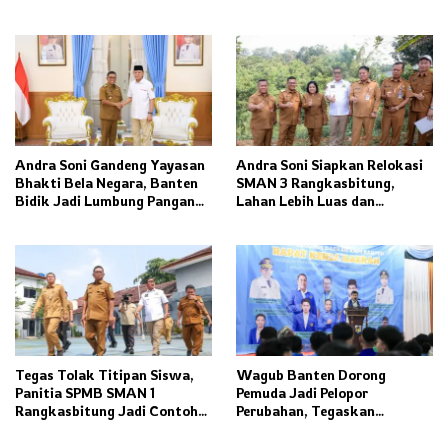
Kota Banjar Dorong
Banten
Ketahanan Pangan dan
Pelestarian Budaya
Andra Soni Gandeng Yayasan
Andra Soni Siapkan Relokasi
Bhakti Bela Negara, Banten
SMAN 3 Rangkasbitung,
Bidik Jadi Lumbung Pangan
Lahan Lebih Luas dan
Nasional
Fasilitas Modern Ditargetkan
Rampung 2027
Tegas Tolak Titipan Siswa,
Wagub Banten Dorong
Panitia SPMB SMAN 1
Pemuda Jadi Pelopor
Rangkasbitung Jadi Contoh
Perubahan, Tegaskan
Transparansi Penerimaan
Kolaborasi Kunci
Murid Baru
Pembangunan Daerah